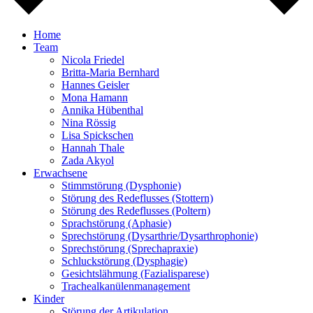
Home
Team
Nicola Friedel
Britta-Maria Bernhard
Hannes Geisler
Mona Hamann
Annika Hübenthal
Nina Rössig
Lisa Spickschen
Hannah Thale
Zada Akyol
Erwachsene
Stimmstörung (Dysphonie)
Störung des Redeflusses (Stottern)
Störung des Redeflusses (Poltern)
Sprachstörung (Aphasie)
Sprechstörung (Dysarthrie/Dysarthrophonie)
Sprechstörung (Sprechapraxie)
Schluckstörung (Dysphagie)
Gesichtslähmung (Fazialisparese)
Trachealkanülenmanagement
Kinder
Störung der Artikulation