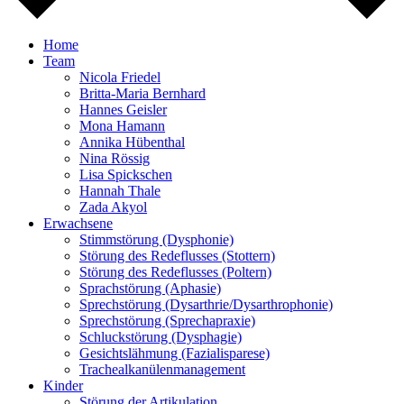
Home
Team
Nicola Friedel
Britta-Maria Bernhard
Hannes Geisler
Mona Hamann
Annika Hübenthal
Nina Rössig
Lisa Spickschen
Hannah Thale
Zada Akyol
Erwachsene
Stimmstörung (Dysphonie)
Störung des Redeflusses (Stottern)
Störung des Redeflusses (Poltern)
Sprachstörung (Aphasie)
Sprechstörung (Dysarthrie/Dysarthrophonie)
Sprechstörung (Sprechapraxie)
Schluckstörung (Dysphagie)
Gesichtslähmung (Fazialisparese)
Trachealkanülenmanagement
Kinder
Störung der Artikulation